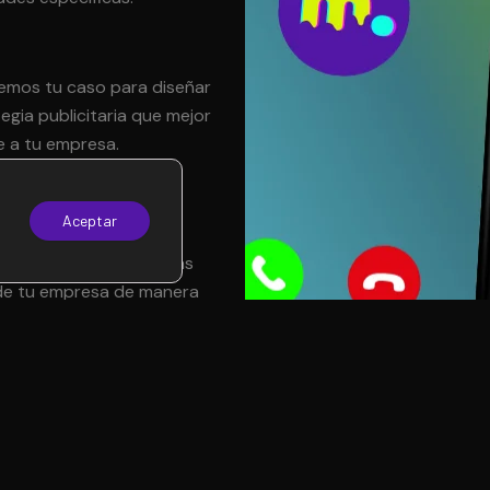
remos tu caso para diseñar
tegia publicitaria que mejor
e a tu empresa.
Aceptar
niremos por Zoom para
juntos cómo impulsar las
de tu empresa de manera
da y efectiva.
?