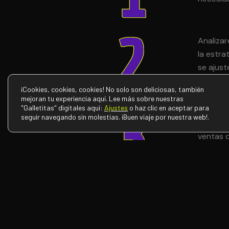
Analiza
la estra
se ajust
¡Cookies, cookies, cookies! No solo son deliciosas, también
mejoran tu experiencia aquí. Lee más sobre nuestras
"Galletitas" digitales aquí:
Ajustes
o haz clic en aceptar para
Nos reu
seguir navegando sin molestias. ¡Buen viaje por nuestra web!.
evaluar 
ventas 
más rápi
¿HABLAMOS