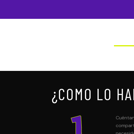
¿COMO LO H
Cuéntan
compart
necesida