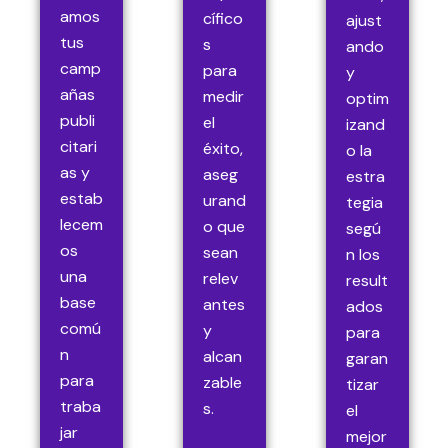
amos
cífico
ajust
tus
s
ando
camp
para
y
añas
medir
optim
publi
el
izand
citari
éxito,
o la
as y
aseg
estra
estab
urand
tegia
lecem
o que
segú
os
sean
n los
una
relev
result
base
antes
ados
comú
y
para
n
alcan
garan
para
zable
tizar
traba
s.
el
jar
mejor