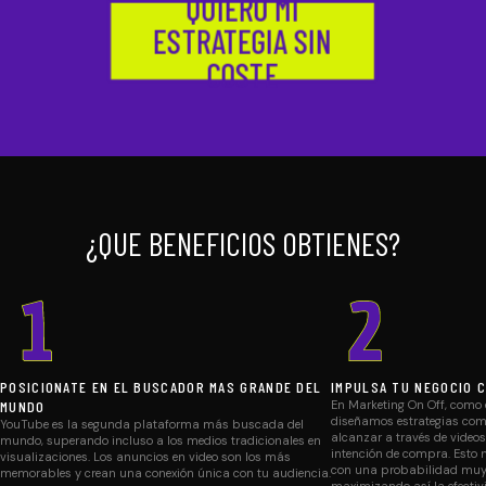
QUIERO MI
ESTRATEGIA SIN
COSTE
¿QUE BENEFICIOS OBTIENES?
POSICIONATE EN EL BUSCADOR MAS GRANDE DEL
IMPULSA TU NEGOCIO 
MUNDO
En Marketing On Off, como 
diseñamos estrategias com
YouTube es la segunda plataforma más buscada del
alcanzar a través de video
mundo, superando incluso a los medios tradicionales en
intención de compra. Esto 
visualizaciones. Los anuncios en video son los más
con una probabilidad muy 
memorables y crean una conexión única con tu audiencia.
maximizando así la efecti