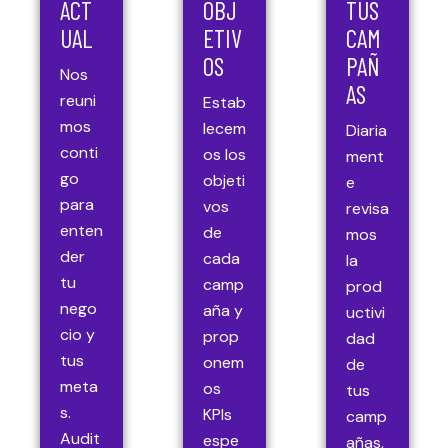
ACT
OBJ
TUS
UAL
ETIV
CAM
OS
PAÑ
Nos
AS
reuni
Estab
mos
lecem
Diaria
conti
os los
ment
go
objeti
e
para
vos
revisa
enten
de
mos
der
cada
la
tu
camp
prod
nego
aña y
uctivi
cio y
prop
dad
tus
onem
de
meta
os
tus
s.
KPIs
camp
Audit
espe
añas,