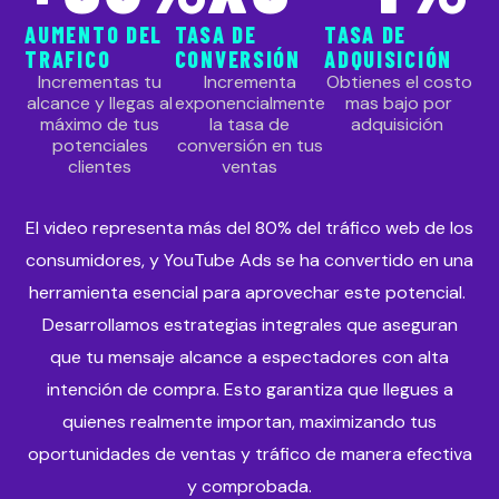
AUMENTO DEL
TASA DE
TASA DE
TRAFICO
CONVERSIÓN
ADQUISICIÓN
Incrementas tu
Incrementa
Obtienes el costo
alcance y llegas al
exponencialmente
mas bajo por
máximo de tus
la tasa de
adquisición
potenciales
conversión en tus
clientes
ventas
El video representa más del 80% del tráfico web de los
consumidores, y YouTube Ads se ha convertido en una
herramienta esencial para aprovechar este potencial.
Desarrollamos estrategias integrales que aseguran
que tu mensaje alcance a espectadores con alta
intención de compra. Esto garantiza que llegues a
quienes realmente importan, maximizando tus
oportunidades de ventas y tráfico de manera efectiva
y comprobada.